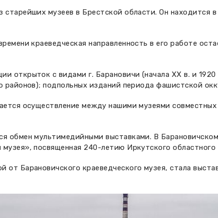
 старейших музеев в Брестской области. Он находится в
времени краеведческая направленность в его работе ост
.
 открыток с видами г. Барановичи (начала XX в. и 1920 —
о районов); подпольных изданий периода фашистской окку
гается осуществление между нашими музеями совместных 
ся обмен мультимедийными выставками. В Барановичском
 музея», посвященная 240-летию Иркутского областного 
й от Барановичского краеведческого музея, стала выст