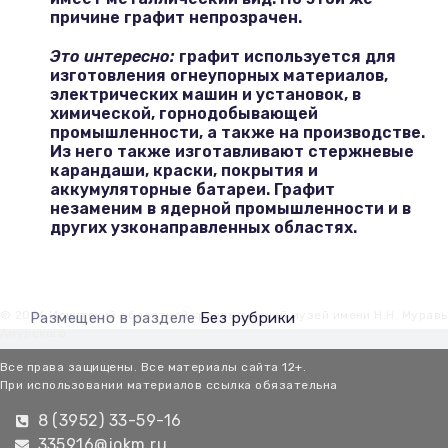
причине графит непрозрачен.
Это интересно:
графит используется для
изготовления огнеупорных материалов,
электрических машин и установок, в
химической, горнодобывающей
промышленности, а также на производстве.
Из него также изготавливают стержневые
карандаши, краски, покрытия и
аккумуляторные батареи. Графит
незаменим в ядерной промышленности и в
других узконаправленных областях.
© 2026 Иркутский областной краеведческий музей имени Н.Н. Мурав
Размещено в разделе
Без рубрики
Амурского
Все права защищены. Все материалы сайта 12+.
При использовании материалов ссылка обязательна
8 (3952) 33-59-16
335916@iokm.ru