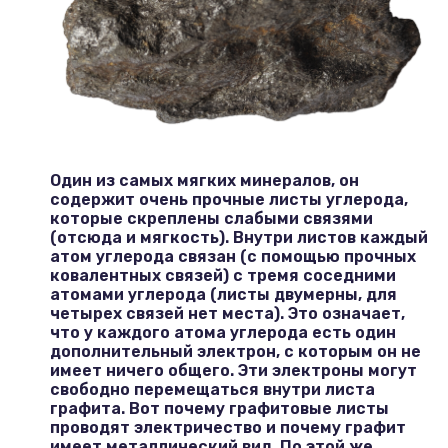
Вакансии музея
Ледокол Ангара
Музеи региона
Независимая оценка
Музей В.Г. Распутина
Повышение квалификации
Проекты и программы
КПЦ им. свт. Иннокентия (Вениаминова)
Передвижные выставки
Научные издания
Научно-фондовый отдел
Один из самых мягких минералов, он
Отчетность
содержит очень прочные листы углерода,
которые скреплены слабыми связями
Новости
Мемориальный дом А.М. Тюрюмина
Профессиональные мероприятия
(отсюда и мягкость). Внутри листов каждый
атом углерода связан (с помощью прочных
Прейскурант
ковалентных связей) с тремя соседними
атомами углерода (листы двумерны, для
четырех связей нет места). Это означает,
Фонды и коллекции
что у каждого атома углерода есть один
дополнительный электрон, с которым он не
Партнеры
имеет ничего общего. Эти электроны могут
свободно перемещаться внутри листа
графита. Вот почему графитовые листы
Дирекция
проводят электричество и почему графит
имеет металлический вид. По этой же