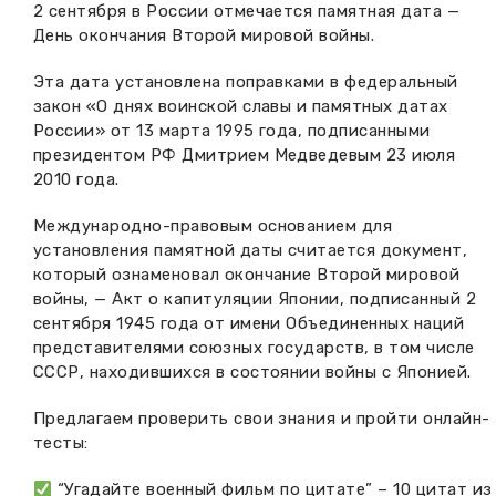
2 сентября в России отмечается памятная дата —
Вакансии музея
Ледокол Ангара
День окончания Второй мировой войны.
Музеи региона
Независимая оценка
Музей В.Г. Распутина
Эта дата установлена поправками в федеральный
Повышение квалификации
закон «О днях воинской славы и памятных датах
России» от 13 марта 1995 года, подписанными
Проекты и программы
КПЦ им. свт. Иннокентия (Вениаминова)
Передвижные выставки
президентом РФ Дмитрием Медведевым 23 июля
2010 года.
Научные издания
Научно-фондовый отдел
Отчетность
Международно-правовым основанием для
Новости
Мемориальный дом А.М. Тюрюмина
установления памятной даты считается документ,
Профессиональные мероприятия
который ознаменовал окончание Второй мировой
войны, — Акт о капитуляции Японии, подписанный 2
Прейскурант
сентября 1945 года от имени Объединенных наций
представителями союзных государств, в том числе
Фонды и коллекции
СССР, находившихся в состоянии войны с Японией.
Партнеры
Предлагаем проверить свои знания и пройти онлайн-
тесты:
Дирекция
“Угадайте военный фильм по цитате” – 10 цитат из