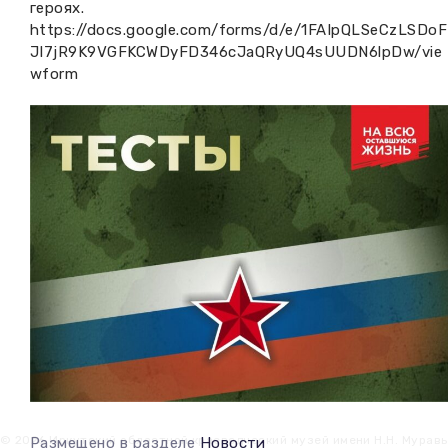
героях.
https://docs.google.com/forms/d/e/1FAIpQLSeCzLSDoF
JI7jR9K9VGFKCWDyFD346cJaQRyUQ4sUUDN6lpDw/vie
wform
© 2026 Иркутский областной краеведческий музей имени Н.Н. Мурав
Размещено в разделе
Новости