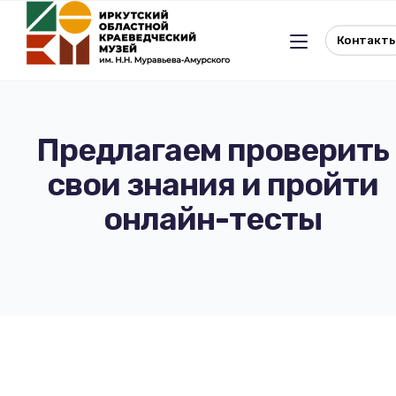
Контакт
Предлагаем проверить
свои знания и пройти
Льготное посещение музея
онлайн-тесты
История музея
Отдел истории
Реквизиты музея
Отдел природы
Документы
Музейная студия
Виртуальный музей
Окно в Азию
Документы