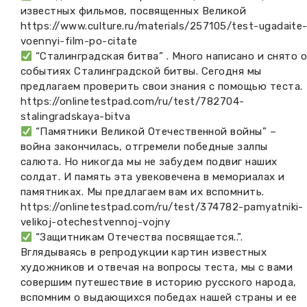
известных фильмов, посвященных Великой
https://www.culture.ru/materials/257105/test-ugadaite
voennyi-film-po-citate
“Сталинградская битва” . Много написано и снято 
событиях Сталинградской битвы. Сегодня мы
предлагаем проверить свои знания с помощью теста.
https://onlinetestpad.com/ru/test/782704-
stalingradskaya-bitva
“Памятники Великой Отечественной войны” –
война закончилась, отгремели победные залпы
салюта. Но никогда мы не забудем подвиг наших
солдат. И память эта увековечена в мемориалах и
памятниках. Мы предлагаем вам их вспомнить.
https://onlinetestpad.com/ru/test/374782-pamyatniki-
velikoj-otechestvennoj-vojny
“Защитникам Отечества посвящается..”.
Вглядываясь в репродукции картин известных
художников и отвечая на вопросы теста, мы с вами
совершим путешествие в историю русского народа,
вспомним о выдающихся победах нашей страны и ее