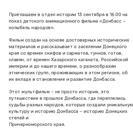
Вакансии музея
Ледокол Ангара
Музеи региона
Приглашаем в отдел истории 13 сентября в 16.00 на
Независимая оценка
показ детского анимационного фильма «Донбасс –
Музей В.Г. Распутина
Повышение квалификации
колыбель народов».
Проекты и программы
КПЦ им. свт. Иннокентия (Вениаминова)
Передвижные выставки
Фильм создан на основе достоверных исторических
материалов и рассказывает о заселении Донецкого
Научные издания
Научно-фондовый отдел
края со времен скифов и сарматов, гуннов, готов,
Отчетность
славян, от времен Хазарского каганата, Российской
Новости
империи и до нашего времени, о разнообразии
Мемориальный дом А.М. Тюрюмина
Профессиональные мероприятия
этнических групп, проживающих в этом регионе, об
их вкладе в становление и развитие Донбасса.
Прейскурант
Этот мультфильм – не просто история, это
Фонды и коллекции
путешествие в прошлое Донбасса, где переплелись
судьбы разных народов, которые создали уникальну
Партнеры
культуру и историю Донбасса – историю Донецких
степей и
Причерноморского края.
Дирекция