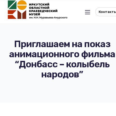
Контакт
Приглашаем на показ
анимационного фильма
Льготное посещение музея
“Донбасс – колыбель
История музея
Отдел истории
народов”
Реквизиты музея
Отдел природы
Документы
Музейная студия
Виртуальный музей
Окно в Азию
Документы