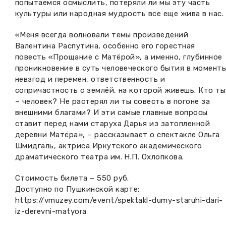
попытаемся осмыслить, потеряли ли мы эту часть
культуры или народная мудрость все еще жива в нас.
«Меня всегда волновали темы произведений
Валентина Распутина, особенно его горестная
повесть «Прощание с Матёрой», а именно, глубинное
проникновение в суть человеческого бытия в момент
невзгод и перемен, ответственность и
сопричастность с землёй, на которой живешь. Кто ты
– человек? Не растерял ли ты совесть в погоне за
внешними благами? И эти самые главные вопросы
ставит перед нами старуха Дарья из затопленной
деревни Матёра», – рассказывает о спектакле Ольга
Шмидгаль, актриса Иркутского академического
драматического театра им. Н.П. Охлопкова.
Стоимость билета – 550 руб.
Доступно по Пушкинской карте:
https://vmuzey.com/event/spektakl-dumy-staruhi-dari-
iz-derevni-matyora