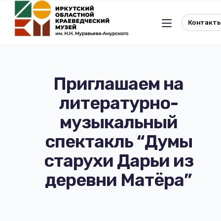
Контакт
Приглашаем на
литературно-
Льготное посещение музея
музыкальный
История музея
Отдел истории
спектакль “Думы
старухи Дарьи из
Реквизиты музея
Отдел природы
деревни Матёра”
Документы
Музейная студия
Виртуальный музей
Окно в Азию
Документы