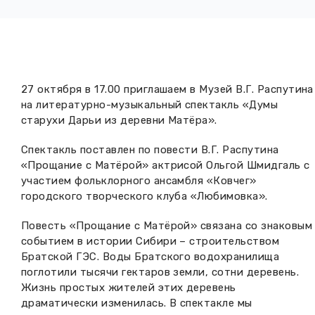
Вакансии музея
Ледокол Ангара
Музеи региона
Независимая оценка
Музей В.Г. Распутина
Повышение квалификации
Проекты и программы
КПЦ им. свт. Иннокентия (Вениаминова)
27 октября в 17.00 приглашаем в Музей В.Г. Распутина
Передвижные выставки
на литературно-музыкальный спектакль «Думы
Научные издания
старухи Дарьи из деревни Матёра».
Научно-фондовый отдел
Отчетность
Спектакль поставлен по повести В.Г. Распутина
Новости
Мемориальный дом А.М. Тюрюмина
Профессиональные мероприятия
«Прощание с Матёрой» актрисой Ольгой Шмидгаль с
участием фольклорного ансамбля «Ковчег»
Прейскурант
городского творческого клуба «Любимовка».
Фонды и коллекции
Повесть «Прощание с Матёрой» связана со знаковым
событием в истории Сибири – строительством
Братской ГЭС. Воды Братского водохранилища
Партнеры
поглотили тысячи гектаров земли, сотни деревень.
Жизнь простых жителей этих деревень
Дирекция
драматически изменилась. В спектакле мы