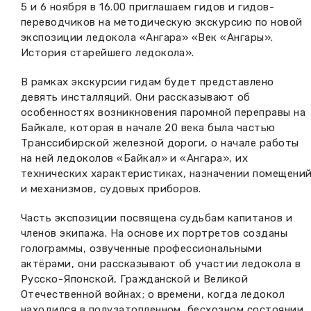
5 и 6 ноября в 16.00 приглашаем гидов и гидов-
Вакансии музея
Ледокол Ангара
переводчиков на методическую экскурсию по новой
Музеи региона
экспозиции ледокола «Ангара» «Век «Ангары».
Независимая оценка
Музей В.Г. Распутина
История старейшего ледокола».
Повышение квалификации
В рамках экскурсии гидам будет представлено
Проекты и программы
КПЦ им. свт. Иннокентия (Вениаминова)
Передвижные выставки
девять инсталляций. Они рассказывают об
особенностях возникновения паромной переправы на
Научные издания
Научно-фондовый отдел
Отчетность
Байкале, которая в начале 20 века была частью
Транссибирской железной дороги, о начале работы
Новости
Мемориальный дом А.М. Тюрюмина
на ней ледоколов «Байкал» и «Ангара», их
Профессиональные мероприятия
технических характеристиках, назначении помещени
Прейскурант
и механизмов, судовых приборов.
Часть экспозиции посвящена судьбам капитанов и
Фонды и коллекции
членов экипажа. На основе их портретов созданы
голограммы, озвученные профессиональными
Партнеры
актёрами, они рассказывают об участии ледокола в
Русско-Японской, Гражданской и Великой
Дирекция
Отечественной войнах; о времени, когда ледокол
находился в полузатопленном, бесхозном состоянии,