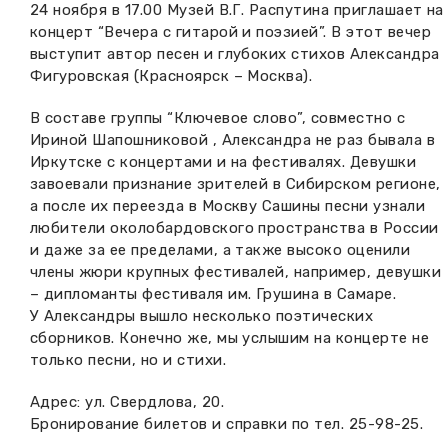
24 ноября в 17.00 Музей В.Г. Распутина приглашает на
Вакансии музея
Ледокол Ангара
концерт “Вечера с гитарой и поэзией”. В этот вечер
Музеи региона
выступит автор песен и глубоких стихов Александра
Независимая оценка
Музей В.Г. Распутина
Фигуровская (Красноярск – Москва).
Повышение квалификации
В составе группы “Ключевое слово”, совместно с
Проекты и программы
КПЦ им. свт. Иннокентия (Вениаминова)
Передвижные выставки
Ириной Шапошниковой , Александра не раз бывала в
Иркутске с концертами и на фестивалях. Девушки
Научные издания
Научно-фондовый отдел
Отчетность
завоевали признание зрителей в Сибирском регионе,
а после их переезда в Москву Сашины песни узнали
Новости
Мемориальный дом А.М. Тюрюмина
любители околобардовского пространства в России
Профессиональные мероприятия
и даже за ее пределами, а также высоко оценили
Прейскурант
члены жюри крупных фестивалей, например, девушки
– дипломанты фестиваля им. Грушина в Самаре.
У Александры вышло несколько поэтических
Фонды и коллекции
сборников. Конечно же, мы услышим на концерте не
только песни, но и стихи.
Партнеры
Адрес: ул. Свердлова, 20.
Дирекция
Бронирование билетов и справки по тел. 25-98-25.