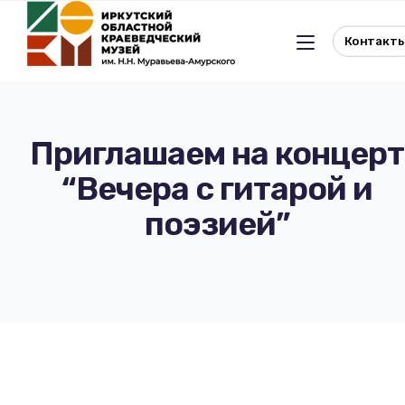
Контакт
Приглашаем на концерт
“Вечера с гитарой и
Льготное посещение музея
поэзией”
История музея
Отдел истории
Реквизиты музея
Отдел природы
Документы
Музейная студия
Виртуальный музей
Окно в Азию
Документы