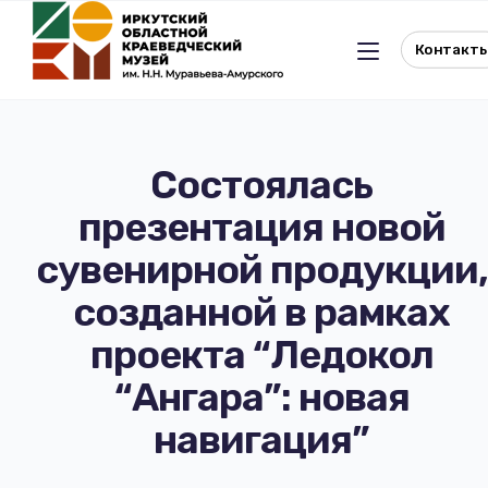
Контакт
Состоялась
презентация новой
Льготное посещение музея
сувенирной продукции,
История музея
Отдел истории
созданной в рамках
проекта “Ледокол
Реквизиты музея
Отдел природы
“Ангара”: новая
Документы
Музейная студия
навигация”
Виртуальный музей
Окно в Азию
Документы