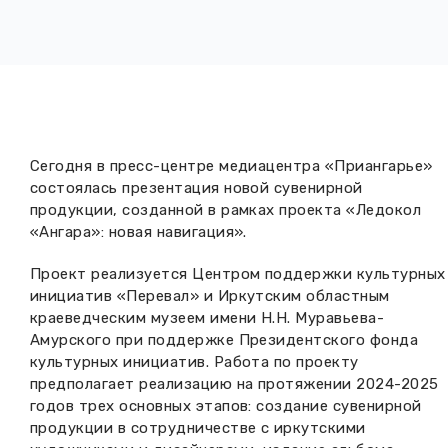
Вакансии музея
Ледокол Ангара
Музеи региона
Независимая оценка
Музей В.Г. Распутина
Повышение квалификации
Проекты и программы
КПЦ им. свт. Иннокентия (Вениаминова)
Передвижные выставки
Сегодня в пресс-центре медиацентра «Приангарье»
Научные издания
Научно-фондовый отдел
Отчетность
состоялась презентация новой сувенирной
продукции, созданной в рамках проекта «Ледокол
Новости
Мемориальный дом А.М. Тюрюмина
«Ангара»: новая навигация».
Профессиональные мероприятия
Прейскурант
Проект реализуется Центром поддержки культурных
инициатив «Перевал» и Иркутским областным
краеведческим музеем имени Н.Н. Муравьева-
Фонды и коллекции
Амурского при поддержке Президентского фонда
культурных инициатив. Работа по проекту
Партнеры
предполагает реализацию на протяжении 2024-2025
годов трех основных этапов: создание сувенирной
Дирекция
продукции в сотрудничестве с иркутскими