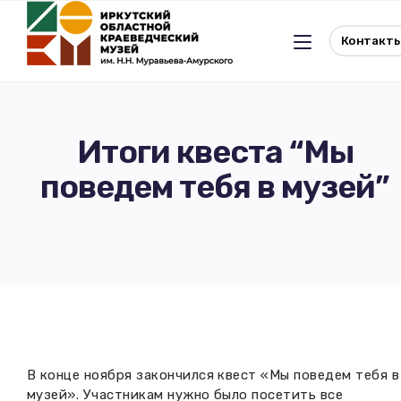
Контакт
Итоги квеста “Мы
поведем тебя в музей”
Льготное посещение музея
История музея
Отдел истории
Реквизиты музея
Отдел природы
Документы
Музейная студия
Виртуальный музей
В конце ноября закончился квест «Мы поведем тебя в
Окно в Азию
Документы
музей». Участникам нужно было посетить все