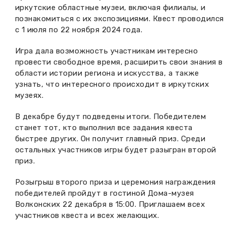
иркутские областные музеи, включая филиалы, и
Вакансии музея
Ледокол Ангара
Музеи региона
познакомиться с их экспозициями. Квест проводился
с 1 июля по 22 ноября 2024 года.
Независимая оценка
Музей В.Г. Распутина
Повышение квалификации
Игра дала возможность участникам интересно
Проекты и программы
провести свободное время, расширить свои знания в
КПЦ им. свт. Иннокентия (Вениаминова)
Передвижные выставки
области истории региона и искусства, а также
узнать, что интересного происходит в иркутских
Научные издания
Научно-фондовый отдел
Отчетность
музеях.
Новости
Мемориальный дом А.М. Тюрюмина
В декабре будут подведены итоги. Победителем
Профессиональные мероприятия
станет тот, кто выполнил все задания квеста
Прейскурант
быстрее других. Он получит главный приз. Среди
остальных участников игры будет разыгран второй
приз.
Фонды и коллекции
Розыгрыш второго приза и церемония награждения
Партнеры
победителей пройдут в гостиной Дома-музея
Волконских 22 декабря в 15:00. Приглашаем всех
Дирекция
участников квеста и всех желающих.