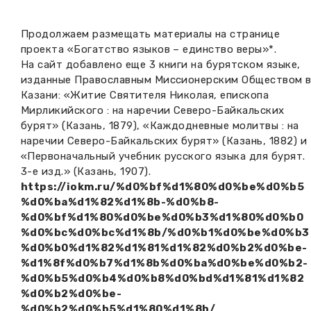
Вакансии музея
Ледокол Ангара
Музеи региона
Продолжаем размещать материалы на странице
Независимая оценка
проекта «Богатство языков – единство веры»*.
Музей В.Г. Распутина
Повышение квалификации
На сайт добавлено еще 3 книги на бурятском языке,
изданные Православным Миссионерским Обществом 
Проекты и программы
КПЦ им. свт. Иннокентия (Вениаминова)
Передвижные выставки
Казани: «Житие Святителя Николая, епископа
Мирликийского : на наречии Северо-Байкальских
Научные издания
Научно-фондовый отдел
бурят» (Казань, 1879), «Каждодневные молитвы : на
Отчетность
наречии Северо-Байкальских бурят» (Казань, 1882) и
Новости
Мемориальный дом А.М. Тюрюмина
«Первоначальный учебник русского языка для бурят.
Профессиональные мероприятия
3-е изд.» (Казань, 1907).
https://iokm.ru/%d0%bf%d1%80%d0%be%d0%b5
Прейскурант
%d0%ba%d1%82%d1%8b-%d0%b8-
%d0%bf%d1%80%d0%be%d0%b3%d1%80%d0%b0
Фонды и коллекции
%d0%bc%d0%bc%d1%8b/%d0%b1%d0%be%d0%b3
%d0%b0%d1%82%d1%81%d1%82%d0%b2%d0%be-
Партнеры
%d1%8f%d0%b7%d1%8b%d0%ba%d0%be%d0%b2-
%d0%b5%d0%b4%d0%b8%d0%bd%d1%81%d1%82
Дирекция
%d0%b2%d0%be-
%d0%b2%d0%b5%d1%80%d1%8b/