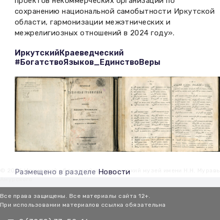
проектов некоммерческих организаций по
сохранению национальной самобытности Иркутской
области, гармонизации межэтнических и
межрелигиозных отношений в 2024 году».
ИркутскийКраеведческий
#БогатствоЯзыков_ЕдинствоВеры
© 2026 Иркутский областной краеведческий музей имени Н.Н. Мурав
Размещено в разделе
Новости
Амурского
Все права защищены. Все материалы сайта 12+.
При использовании материалов ссылка обязательна