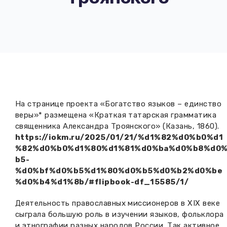
Вакансии музея
Ледокол Ангара
Музеи региона
Независимая оценка
Музей В.Г. Распутина
Повышение квалификации
Проекты и программы
КПЦ им. свт. Иннокентия (Вениаминова)
Передвижные выставки
Научные издания
Научно-фондовый отдел
Отчетность
На странице проекта «Богатство языков – единство
Новости
Мемориальный дом А.М. Тюрюмина
веры»* размещена «Краткая татарская грамматика
Профессиональные мероприятия
священника Александра Троянского» (Казань, 1860).
Прейскурант
https://iokm.ru/2025/01/21/%d1%82%d0%b0%d1
%82%d0%b0%d1%80%d1%81%d0%ba%d0%b8%d0
b5-
Фонды и коллекции
%d0%bf%d0%b5%d1%80%d0%b5%d0%b2%d0%be
%d0%b4%d1%8b/#flipbook-df_15585/1/
Партнеры
Деятельность православных миссионеров в XIX веке
Дирекция
сыграла большую роль в изучении языков, фольклора
и этнографии разных народов России. Так активное