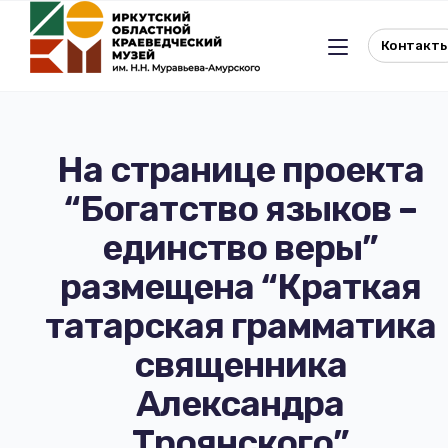
Контакт
На странице проекта
“Богатство языков –
Льготное посещение музея
единство веры”
История музея
Отдел истории
размещена “Краткая
татарская грамматика
Реквизиты музея
Отдел природы
священника
Документы
Музейная студия
Александра
Виртуальный музей
Окно в Азию
Троянского”
Документы