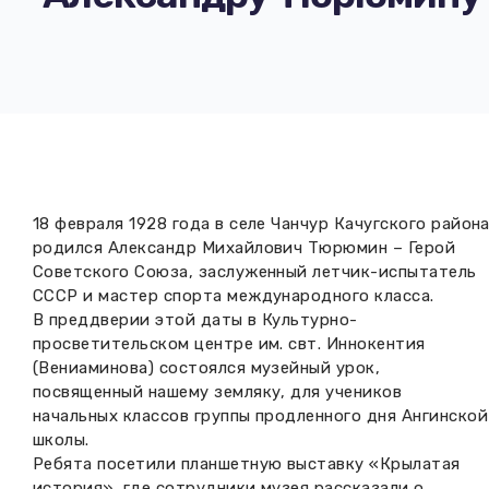
Вакансии музея
Ледокол Ангара
Музеи региона
Независимая оценка
Музей В.Г. Распутина
Повышение квалификации
Проекты и программы
КПЦ им. свт. Иннокентия (Вениаминова)
Передвижные выставки
Научные издания
Научно-фондовый отдел
Отчетность
18 февраля 1928 года в селе Чанчур Качугского район
Новости
Мемориальный дом А.М. Тюрюмина
родился Александр Михайлович Тюрюмин – Герой
Профессиональные мероприятия
Советского Союза, заслуженный летчик-испытатель
Прейскурант
СССР и мастер спорта международного класса.
В преддверии этой даты в Культурно-
просветительском центре им. свт. Иннокентия
Фонды и коллекции
(Вениаминова) состоялся музейный урок,
посвященный нашему земляку, для учеников
Партнеры
начальных классов группы продленного дня Ангинской
школы.
Дирекция
Ребята посетили планшетную выставку «Крылатая
история», где сотрудники музея рассказали о