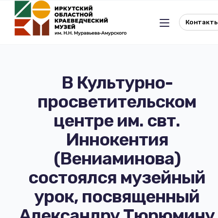
Контакт
В Культурно-
просветительском
Льготное посещение музея
центре им. свт.
История музея
Отдел истории
Иннокентия
(Вениаминова)
Реквизиты музея
Отдел природы
состоялся музейный
Документы
Музейная студия
урок, посвященный
Виртуальный музей
Окно в Азию
Александру Тюрюмину
Документы