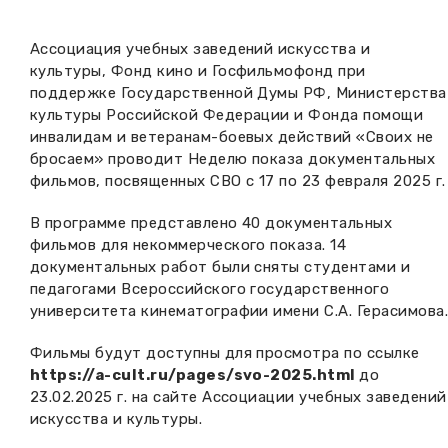
Вакансии музея
Ледокол Ангара
Музеи региона
Ассоциация учебных заведений искусства и
Независимая оценка
культуры, Фонд кино и Госфильмофонд при
Музей В.Г. Распутина
Повышение квалификации
поддержке Государственной Думы РФ, Министерства
культуры Российской Федерации и Фонда помощи
Проекты и программы
КПЦ им. свт. Иннокентия (Вениаминова)
Передвижные выставки
инвалидам и ветеранам-боевых действий «Своих не
бросаем» проводит Неделю показа документальных
Научные издания
Научно-фондовый отдел
фильмов, посвященных СВО с 17 по 23 февраля 2025 г.
Отчетность
Новости
В программе представлено 40 документальных
Мемориальный дом А.М. Тюрюмина
Профессиональные мероприятия
фильмов для некоммерческого показа. 14
документальных работ были сняты студентами и
Прейскурант
педагогами Всероссийского государственного
университета кинематографии имени С.А. Герасимова
Фонды и коллекции
Фильмы будут доступны для просмотра по ссылке
Партнеры
https://a-cult.ru/pages/svo-2025.html
до
23.02.2025 г. на сайте Ассоциации учебных заведений
искусства и культуры.
Дирекция