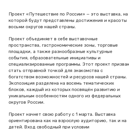
Вакансии музея
Ледокол Ангара
Музеи региона
Проект «Путешествие по России» — это выставка, на
Независимая оценка
которой будут представлены достижения и красоты
Музей В.Г. Распутина
Повышение квалификации
восьми округов нашей страны.
Проекты и программы
КПЦ им. свт. Иннокентия (Вениаминова)
Передвижные выставки
Проект объединяет в себе выставочные
пространства, гастрономические зоны, торговые
Научные издания
Научно-фондовый отдел
площадки, а также разнообразные культурные
Отчетность
события, образовательные инициативы и
Новости
специализированные программы. Этот проект призва
Мемориальный дом А.М. Тюрюмина
Профессиональные мероприятия
стать отправной точкой для знакомства с
богатством возможностей и ресурсов нашей страны.
Прейскурант
Экспозиция разделена на восемь тематических
блоков, каждый из которых посвящён развитию и
Фонды и коллекции
уникальным особенностям одного из федеральных
округов России.
Партнеры
Проект начнет свою работу с 1 марта. Выставка
ориентирована как на взрослую аудиторию, так и на
Дирекция
детей. Вход свободный при условии