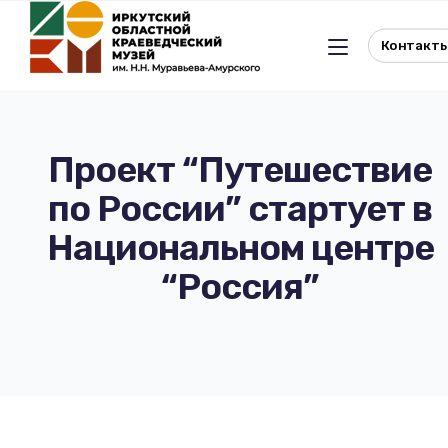
Контакт
Проект “Путешествие
по России” стартует в
Льготное посещение музея
Национальном центре
История музея
Отдел истории
“Россия”
Реквизиты музея
Отдел природы
Документы
Музейная студия
Виртуальный музей
Окно в Азию
Документы