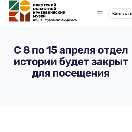
Контакт
С 8 по 15 апреля отдел
истории будет закрыт
Льготное посещение музея
для посещения
История музея
Отдел истории
Реквизиты музея
Отдел природы
Документы
Музейная студия
Виртуальный музей
Окно в Азию
Документы