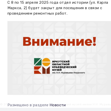
С 8 по 15 апреля 2025 года отдел истории (ул. Карла
Вакансии музея
Ледокол Ангара
Маркса, 2) будет закрыт для посещения в связи с
Музеи региона
проведением ремонтных работ.
Независимая оценка
Музей В.Г. Распутина
Повышение квалификации
Проекты и программы
КПЦ им. свт. Иннокентия (Вениаминова)
Передвижные выставки
Научные издания
Научно-фондовый отдел
Отчетность
Новости
Мемориальный дом А.М. Тюрюмина
Профессиональные мероприятия
Прейскурант
Фонды и коллекции
Партнеры
Дирекция
© 2026 Иркутский областной краеведческий музей имени Н.Н. Мурав
Размещено в разделе
Новости
Амурского