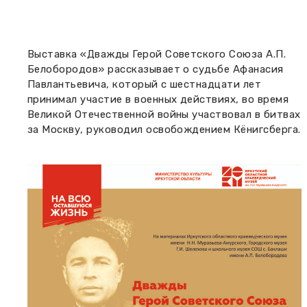
Вакансии музея
Ледокол Ангара
Музеи региона
Независимая оценка
Музей В.Г. Распутина
Выставка «Дважды Герой Советского Союза А.П.
Повышение квалификации
Белобородов» рассказывает о судьбе Афанасия
Проекты и программы
Павлантьевича, который с шестнадцати лет
КПЦ им. свт. Иннокентия (Вениаминова)
Передвижные выставки
принимал участие в военных действиях, во время
Великой Отечественной войны участвовал в битвах
Научные издания
Научно-фондовый отдел
Отчетность
за Москву, руководил освобождением Кёнигсберга.
Новости
Мемориальный дом А.М. Тюрюмина
Профессиональные мероприятия
Прейскурант
Фонды и коллекции
Партнеры
Дирекция