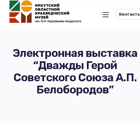
Контакт
Электронная выставка
“Дважды Герой
Льготное посещение музея
Советского Союза А.П.
История музея
Отдел истории
Белобородов”
Реквизиты музея
Отдел природы
Документы
Музейная студия
Виртуальный музей
Окно в Азию
Документы