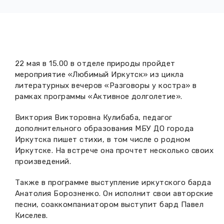
Вакансии музея
Ледокол Ангара
Музеи региона
Независимая оценка
Музей В.Г. Распутина
Повышение квалификации
Проекты и программы
КПЦ им. свт. Иннокентия (Вениаминова)
22 мая в 15.00 в отделе природы пройдет
Передвижные выставки
мероприятие «Любимый Иркутск» из цикла
Научные издания
литературных вечеров «Разговоры у костра» в
Научно-фондовый отдел
Отчетность
рамках программы «Активное долголетие».
Новости
Мемориальный дом А.М. Тюрюмина
Профессиональные мероприятия
Виктория Викторовна Кулибаба, педагог
дополнительного образования МБУ ДО города
Прейскурант
Иркутска пишет стихи, в том числе о родном
Иркутске. На встрече она прочтет несколько своих
Фонды и коллекции
произведений.
Также в программе выступление иркутского барда
Партнеры
Анатолия Борозненко. Он исполнит свои авторские
песни, соаккомпаниатором выступит бард Павел
Дирекция
Киселев.