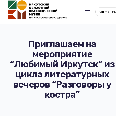
Контакт
Приглашаем на
мероприятие
Льготное посещение музея
“Любимый Иркутск” из
История музея
Отдел истории
цикла литературных
вечеров “Разговоры у
Реквизиты музея
Отдел природы
костра”
Документы
Музейная студия
Виртуальный музей
Окно в Азию
Документы