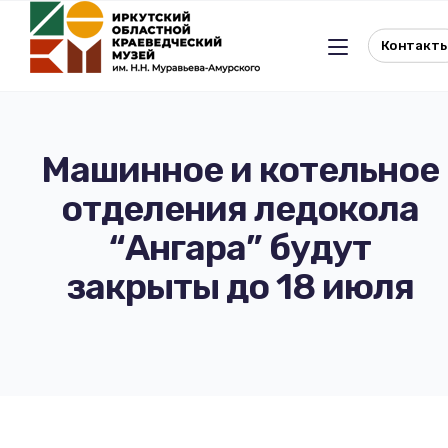
Контакт
Машинное и котельное
отделения ледокола
Льготное посещение музея
“Ангара” будут
История музея
Отдел истории
закрыты до 18 июля
Реквизиты музея
Отдел природы
Документы
Музейная студия
Виртуальный музей
Окно в Азию
Документы