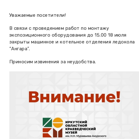
Вакансии музея
Ледокол Ангара
Музеи региона
Уважаемые посетители!
Независимая оценка
Музей В.Г. Распутина
Повышение квалификации
В связи с проведением работ по монтажу
экспозиционного оборудования до 15.00 18 июля
Проекты и программы
КПЦ им. свт. Иннокентия (Вениаминова)
Передвижные выставки
закрыты машинное и котельное отделения ледокола
“Ангара”.
Научные издания
Научно-фондовый отдел
Отчетность
Приносим извинения за неудобства.
Новости
Мемориальный дом А.М. Тюрюмина
Профессиональные мероприятия
Прейскурант
Фонды и коллекции
Партнеры
Дирекция