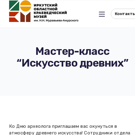
Контакт
Мастер-класс
“Искусство древних”
Льготное посещение музея
История музея
Отдел истории
Реквизиты музея
Отдел природы
Документы
Музейная студия
Виртуальный музей
Ко Дню археолога приглашаем вас окунуться в
Окно в Азию
Документы
атмосферу древнего искусства! Сотрудники отдела