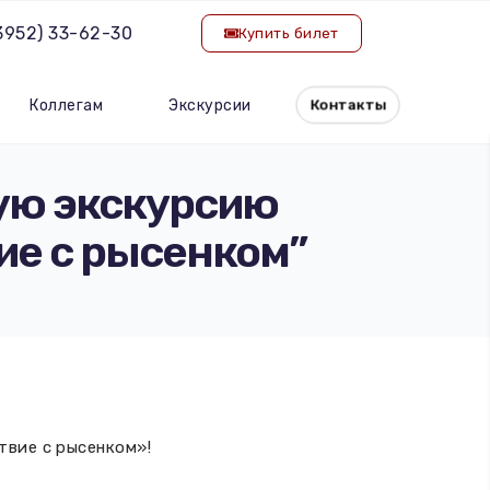
(3952) 33-62-30
Купить билет
Коллегам
Экскурсии
Контакты
ую экскурсию
ие с рысенком”
твие с рысенком»!