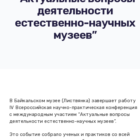
Вакансии музея
деятельности
Ледокол Ангара
Музеи региона
естественно-научных
Независимая оценка
Музей В.Г. Распутина
Повышение квалификации
музеев”
Проекты и программы
КПЦ им. свт. Иннокентия (Вениаминова)
Передвижные выставки
Научные издания
Научно-фондовый отдел
Отчетность
Новости
Мемориальный дом А.М. Тюрюмина
Профессиональные мероприятия
Прейскурант
Фонды и коллекции
В Байкальском музее (Листвянка) завершает работу
IV Всероссийская научно-практическая конференция
с международным участием “Актуальные вопросы
Партнеры
деятельности естественно-научных музеев”.
Дирекция
Это событие собрало ученых и практиков со всей