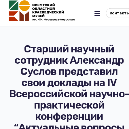
Контакт
Старший научный
сотрудник Александр
Льготное посещение музея
Суслов представил
История музея
Отдел истории
свои доклады на IV
Всероссийской научно
Реквизиты музея
Отдел природы
практической
Документы
Музейная студия
конференции
Виртуальный музей
Окно в Азию
“Актуальные вопросы
Документы