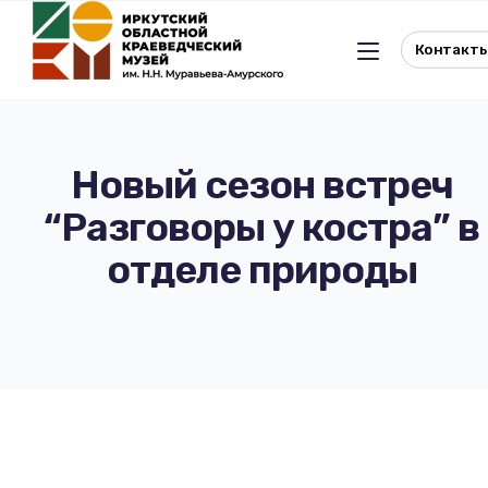
Контакт
Новый сезон встреч
“Разговоры у костра” в
Льготное посещение музея
отделе природы
История музея
Отдел истории
Реквизиты музея
Отдел природы
Документы
Музейная студия
Виртуальный музей
Окно в Азию
Документы