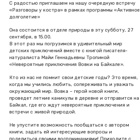
С радостью приглашаем на нашу очередную встречу
Вакансии музея
Ледокол Ангара
«Разговоры у костра» в рамках программы «Активное
Музеи региона
долголетие»
Независимая оценка
Музей В.Г. Распутина
Повышение квалификации
Она состоится в отделе природы в эту субботу, 27
сентября, в 15.00.
Проекты и программы
КПЦ им. свт. Иннокентия (Вениаминова)
Передвижные выставки
В этот раз мы погрузимся в удивительный мир
детских приключений вместе с книгой писателя-
Научные издания
Научно-фондовый отдел
Отчетность
натуралиста Майи Геннадьевны Тропиной
«Невероятные приключения Вовки на Байкале».
Новости
Мемориальный дом А.М. Тюрюмина
Профессиональные мероприятия
Кто из нас не помнит свои детские годы? Это время,
когда мы учились любить, сопереживать и уважать
Прейскурант
окружающий мир. Вовка – герой новой книги,
проведет летние каникулы в деревне и отправится на
Фонды и коллекции
Байкал, где его ждут невероятные приключения и
встречи с живой природой.
Партнеры
Не упустите возможность пообщаться с автором
Дирекция
книги, задать ей интересующие вопросы и
поделиться своими воспоминаниями! Приходите с