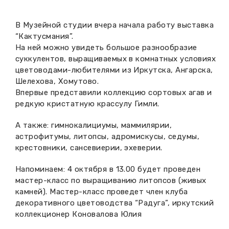
Вакансии музея
Ледокол Ангара
Музеи региона
В Музейной студии вчера начала работу выставка
Независимая оценка
“Кактусмания”.
Музей В.Г. Распутина
Повышение квалификации
На ней можно увидеть большое разнообразие
суккулентов, выращиваемых в комнатных условиях
Проекты и программы
КПЦ им. свт. Иннокентия (Вениаминова)
Передвижные выставки
цветоводами-любителями из Иркутска, Ангарска,
Шелехова, Хомутово.
Научные издания
Научно-фондовый отдел
Впервые представили коллекцию сортовых агав и
Отчетность
редкую кристатную крассулу Гимли.
Новости
Мемориальный дом А.М. Тюрюмина
Профессиональные мероприятия
А также: гимнокалициумы, маммилярии,
астрофитумы, литопсы, адромискусы, седумы,
Прейскурант
крестовники, сансевиерии, эхеверии.
Фонды и коллекции
Напоминаем: 4 октября в 13.00 будет проведен
мастер-класс по выращиванию литопсов (живых
Партнеры
камней). Мастер-класс проведет член клуба
декоративного цветоводства “Радуга”, иркутский
коллекционер Коновалова Юлия
Дирекция