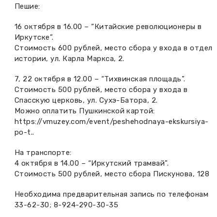
Пешие:
Вакансии музея
Ледокол Ангара
Музеи региона
16 октября в 16.00 – “Китайские революционеры в
Независимая оценка
Музей В.Г. Распутина
Иркутске”.
Повышение квалификации
Стоимость 600 рублей, место сбора у входа в отдел
Проекты и программы
истории, ул. Карла Маркса, 2.
КПЦ им. свт. Иннокентия (Вениаминова)
Передвижные выставки
7, 22 октября в 12.00 – “Тихвинская площадь”.
Научные издания
Научно-фондовый отдел
Отчетность
Стоимость 500 рублей, место сбора у входа в
Спасскую церковь, ул. Сухэ-Батора, 2.
Новости
Мемориальный дом А.М. Тюрюмина
Можно оплатить Пушкинской картой:
Профессиональные мероприятия
https://vmuzey.com/event/peshehodnaya-ekskursiya-
Прейскурант
po-t..
На транспорте:
Фонды и коллекции
4 октября в 14.00 – “Иркутский трамвай”.
Стоимость 500 рублей, место сбора Пискунова, 128
Партнеры
Необходима предварительная запись по телефонам
Дирекция
33-62-30; 8-924-290-30-35