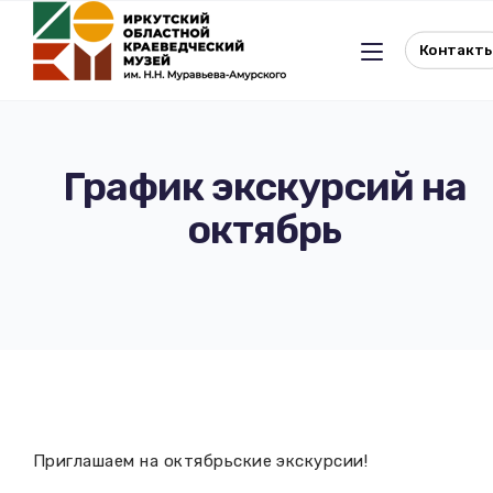
Контакт
График экскурсий на
октябрь
Льготное посещение музея
История музея
Отдел истории
Реквизиты музея
Отдел природы
Документы
Музейная студия
Виртуальный музей
Приглашаем на октябрьские экскурсии!
Окно в Азию
Документы