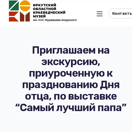
Контакт
Приглашаем на
экскурсию,
Льготное посещение музея
приуроченную к
История музея
Отдел истории
празднованию Дня
отца, по выставке
Реквизиты музея
Отдел природы
“Самый лучший папа”
Документы
Музейная студия
Виртуальный музей
Окно в Азию
Документы