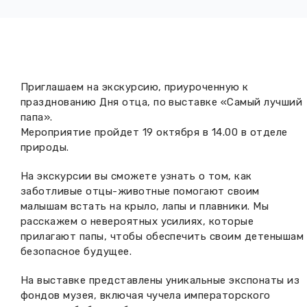
Вакансии музея
Ледокол Ангара
Музеи региона
Независимая оценка
Музей В.Г. Распутина
Повышение квалификации
Проекты и программы
КПЦ им. свт. Иннокентия (Вениаминова)
Приглашаем на экскурсию, приуроченную к
Передвижные выставки
празднованию Дня отца, по выставке «Самый лучший
Научные издания
папа».
Научно-фондовый отдел
Отчетность
Мероприятие пройдет 19 октября в 14.00 в отделе
природы.
Новости
Мемориальный дом А.М. Тюрюмина
Профессиональные мероприятия
На экскурсии вы сможете узнать о том, как
Прейскурант
заботливые отцы-животные помогают своим
малышам встать на крыло, лапы и плавники. Мы
Фонды и коллекции
расскажем о невероятных усилиях, которые
прилагают папы, чтобы обеспечить своим детенышам
безопасное будущее.
Партнеры
На выставке представлены уникальные экспонаты из
Дирекция
фондов музея, включая чучела императорского