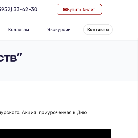
(3952) 33-62-30
Купить билет
Коллегам
Экскурсии
Контакты
ств”
урского. Акция, приуроченная к Дню