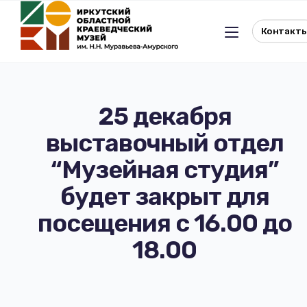
Контакт
25 декабря
выставочный отдел
Льготное посещение музея
“Музейная студия”
История музея
Отдел истории
будет закрыт для
посещения с 16.00 до
Реквизиты музея
Отдел природы
18.00
Документы
Музейная студия
Виртуальный музей
Окно в Азию
Документы