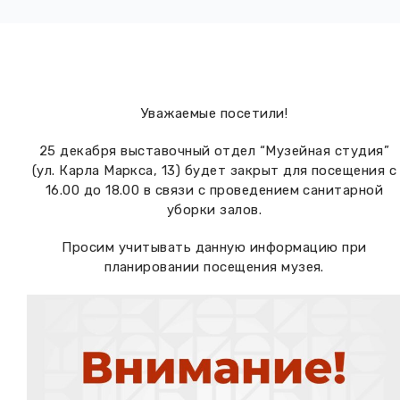
Вакансии музея
Ледокол Ангара
Музеи региона
Независимая оценка
Музей В.Г. Распутина
Повышение квалификации
Проекты и программы
КПЦ им. свт. Иннокентия (Вениаминова)
Уважаемые посетили!
Передвижные выставки
25 декабря выставочный отдел “Музейная студия”
Научные издания
Научно-фондовый отдел
Отчетность
(ул. Карла Маркса, 13) будет закрыт для посещения с
16.00 до 18.00 в связи с проведением санитарной
Новости
Мемориальный дом А.М. Тюрюмина
Профессиональные мероприятия
уборки залов.
Прейскурант
Просим учитывать данную информацию при
планировании посещения музея.
Фонды и коллекции
Партнеры
Дирекция