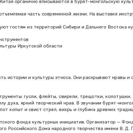
 Китая органично вписываются в бурят-монгольскую культ
еотъемлемая часть современной жизни. На выставке инст
уют гостям из территорий Сибири и Дальнего Востока ку
инструментов
ультуры Иркутской области
ть истории и культуры этноса. Они раскрывают нравы и 
рументы: гусли, флейты, свирели, трещотки, колотушки,
лу духа, яркий творческий нрав. В звучании бурят-монго
от копыт и свист стрел, вихрь и глубина древних традиц
тского фонда культурных инициатив. Организатор — Фон
го Российского Дома народного творчества имени В. Д. 