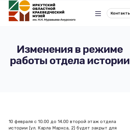
Контакт
Изменения в режиме
работы отдела истории
Льготное посещение музея
История музея
Отдел истории
Реквизиты музея
Отдел природы
Документы
Музейная студия
Виртуальный музей
10 февраля с 10.00 до 14.00 второй этаж отдела
Окно в Азию
Документы
истории (ул. Карла Маркса, 2) будет закрыт для