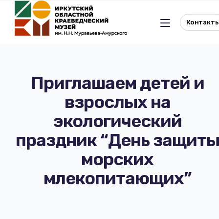
Контакт
Приглашаем детей и
взрослых на
Льготное посещение музея
экологический
История музея
Отдел истории
праздник “День защит
морских
Реквизиты музея
Отдел природы
млекопитающих”
Документы
Музейная студия
Виртуальный музей
Окно в Азию
Документы