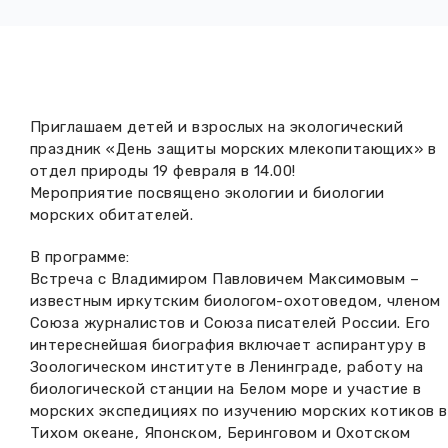
Вакансии музея
Ледокол Ангара
Музеи региона
Независимая оценка
Музей В.Г. Распутина
Повышение квалификации
Проекты и программы
КПЦ им. свт. Иннокентия (Вениаминова)
Приглашаем детей и взрослых на экологический
Передвижные выставки
праздник «День защиты морских млекопитающих» в
Научные издания
отдел природы 19 февраля в 14.00!
Научно-фондовый отдел
Отчетность
Мероприятие посвящено экологии и биологии
морских обитателей.
Новости
Мемориальный дом А.М. Тюрюмина
Профессиональные мероприятия
В программе:
Прейскурант
Встреча с Владимиром Павловичем Максимовым –
известным иркутским биологом-охотоведом, членом
Фонды и коллекции
Союза журналистов и Союза писателей России. Его
интереснейшая биография включает аспирантуру в
Зоологическом институте в Ленинграде, работу на
Партнеры
биологической станции на Белом море и участие в
морских экспедициях по изучению морских котиков в
Дирекция
Тихом океане, Японском, Беринговом и Охотском