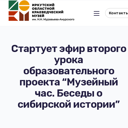
Контакт
Стартует эфир второго
урока
Льготное посещение музея
образовательного
История музея
Отдел истории
проекта “Музейный
час. Беседы о
Реквизиты музея
Отдел природы
сибирской истории”
Документы
Музейная студия
Виртуальный музей
Окно в Азию
Документы