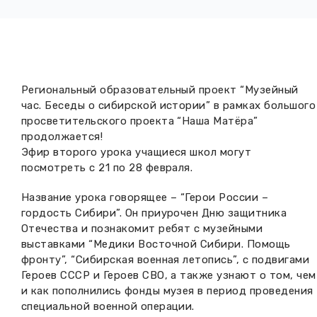
Вакансии музея
Ледокол Ангара
Музеи региона
Независимая оценка
Музей В.Г. Распутина
Повышение квалификации
Проекты и программы
КПЦ им. свт. Иннокентия (Вениаминова)
Региональный образовательный проект “Музейный
Передвижные выставки
час. Беседы о сибирской истории” в рамках большого
Научные издания
просветительского проекта “Наша Матёра”
Научно-фондовый отдел
Отчетность
продолжается!
Эфир второго урока учащиеся школ могут
Новости
Мемориальный дом А.М. Тюрюмина
Профессиональные мероприятия
посмотреть с 21 по 28 февраля.
Прейскурант
Название урока говорящее – “Герои России –
гордость Сибири”. Он приурочен Дню защитника
Фонды и коллекции
Отечества и познакомит ребят с музейными
выставками “Медики Восточной Сибири. Помощь
фронту”, “Сибирская военная летопись”, с подвигами
Партнеры
Героев СССР и Героев СВО, а также узнают о том, чем
и как пополнились фонды музея в период проведения
Дирекция
специальной военной операции.