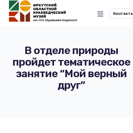
Контакт
В отделе природы
пройдет тематическое
Льготное посещение музея
занятие “Мой верный
История музея
Отдел истории
друг”
Реквизиты музея
Отдел природы
Документы
Музейная студия
Виртуальный музей
Окно в Азию
Документы