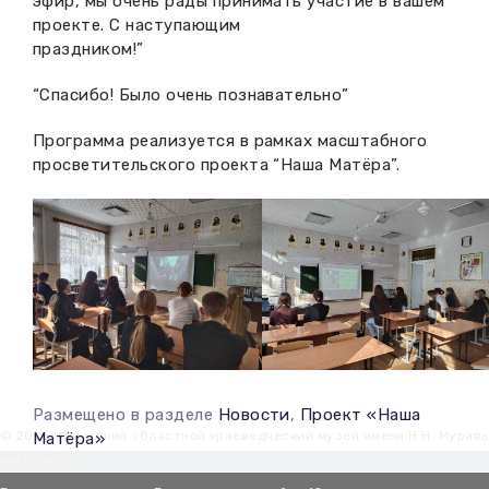
эфир, мы очень рады принимать участие в вашем
проекте. С наступающим
праздником!”
“Спасибо! Было очень познавательно”
Программа реализуется в рамках масштабного
просветительского проекта “Наша Матёра”.
Размещено в разделе
Новости
,
Проект «Наша
© 2026 Иркутский областной краеведческий музей имени Н.Н. Мурав
Матёра»
Амурского