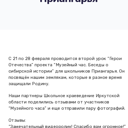
Вакансии музея
Ледокол Ангара
Музеи региона
Независимая оценка
Музей В.Г. Распутина
Повышение квалификации
Проекты и программы
КПЦ им. свт. Иннокентия (Вениаминова)
Передвижные выставки
Научные издания
Научно-фондовый отдел
Отчетность
С 21 по 28 февраля проводится второй урок “Герои
Новости
Мемориальный дом А.М. Тюрюмина
Отечества” проекта “Музейный час. Беседы о
Профессиональные мероприятия
сибирской истории” для школьников Приангарья. Он
Прейскурант
посвящён нашим землякам, которые в разное время
защищали Родину.
Фонды и коллекции
Наши партнеры Школьное краеведение Иркутской
области поделились отзывами от участников
Партнеры
“Музейного часа” и еще отправили пару фотографий.
Дирекция
Отзывы:
“Замечательный видеоролик! Спасибо вам огромное!”