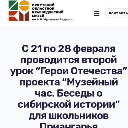
Контакт
С 21 по 28 февраля
проводится второй
Льготное посещение музея
урок “Герои Отечества”
История музея
Отдел истории
проекта “Музейный
час. Беседы о
Реквизиты музея
Отдел природы
сибирской истории”
Документы
Музейная студия
для школьников
Виртуальный музей
Окно в Азию
Приангарья
Документы