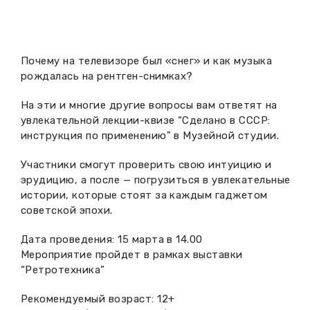
Вакансии музея
Ледокол Ангара
Музеи региона
Независимая оценка
Музей В.Г. Распутина
Повышение квалификации
Почему на телевизоре был «снег» и как музыка
рождалась на рентген-снимках?
Проекты и программы
КПЦ им. свт. Иннокентия (Вениаминова)
Передвижные выставки
На эти и многие другие вопросы вам ответят на
Научные издания
Научно-фондовый отдел
увлекательной лекции-квизе “Сделано в СССР:
Отчетность
инструкция по применению” в Музейной студии.
Новости
Мемориальный дом А.М. Тюрюмина
Профессиональные мероприятия
Участники смогут проверить свою интуицию и
эрудицию, а после — погрузиться в увлекательные
Прейскурант
истории, которые стоят за каждым гаджетом
советской эпохи.
Фонды и коллекции
Дата проведения: 15 марта в 14.00
Мероприятие пройдет в рамках выставки
Партнеры
“Ретротехника”
Дирекция
Рекомендуемый возраст: 12+