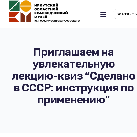
Контакт
Приглашаем на
увлекательную
Льготное посещение музея
лекцию-квиз “Сделано
История музея
Отдел истории
в СССР: инструкция по
применению”
Реквизиты музея
Отдел природы
Документы
Музейная студия
Виртуальный музей
Окно в Азию
Документы