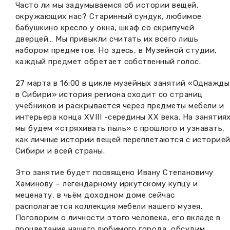
Часто ли мы задумываемся об истории вещей,
Вакансии музея
Ледокол Ангара
окружающих нас? Старинный сундук, любимое
Музеи региона
бабушкино кресло у окна, шкаф со скрипучей
Независимая оценка
Музей В.Г. Распутина
дверцей… Мы привыкли считать их всего лишь
Повышение квалификации
набором предметов. Но здесь, в Музейной студии,
каждый предмет обретает собственный голос.
Проекты и программы
КПЦ им. свт. Иннокентия (Вениаминова)
Передвижные выставки
27 марта в 16:00 в цикле музейных занятий «Однажды
Научные издания
Научно-фондовый отдел
Отчетность
в Сибири» история региона сходит со страниц
учебников и раскрывается через предметы мебели и
Новости
Мемориальный дом А.М. Тюрюмина
интерьера конца XVIII -середины XX века. На занятия
Профессиональные мероприятия
мы будем «стряхивать пыль» с прошлого и узнавать,
Прейскурант
как личные истории вещей переплетаются с историе
Сибири и всей страны.
Фонды и коллекции
Это занятие будет посвящено Ивану Степановичу
Хаминову – легендарному иркутскому купцу и
Партнеры
меценату, в чьём доходном доме сейчас
располагается коллекция мебели нашего музея.
Дирекция
Поговорим о личности этого человека, его вкладе в
процветание нашего любимого города, обсудим