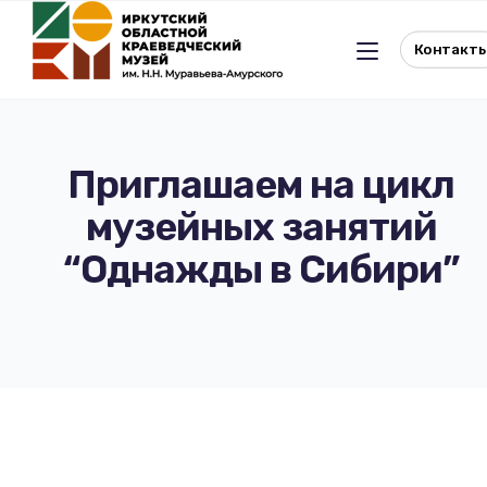
Контакт
Приглашаем на цикл
музейных занятий
Льготное посещение музея
“Однажды в Сибири”
История музея
Отдел истории
Реквизиты музея
Отдел природы
Документы
Музейная студия
Виртуальный музей
Окно в Азию
Документы