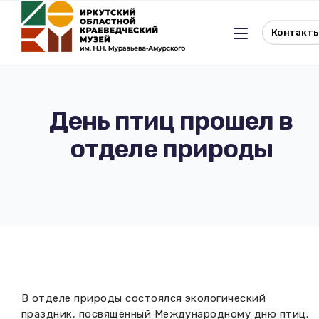
Контакт
День птиц прошел в
отделе природы
Льготное посещение музея
История музея
Отдел истории
Реквизиты музея
Отдел природы
Документы
Музейная студия
Виртуальный музей
В отделе природы состоялся экологический
Окно в Азию
Документы
праздник, посвящённый Международному дню птиц.