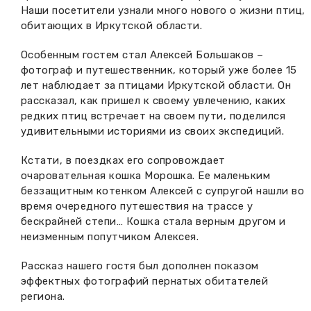
Наши посетители узнали много нового о жизни птиц,
Вакансии музея
Ледокол Ангара
Музеи региона
обитающих в Иркутской области.
Независимая оценка
Музей В.Г. Распутина
Особенным гостем стал Алексей Большаков –
Повышение квалификации
фотограф и путешественник, который уже более 15
Проекты и программы
лет наблюдает за птицами Иркутской области. Он
КПЦ им. свт. Иннокентия (Вениаминова)
Передвижные выставки
рассказал, как пришел к своему увлечению, каких
редких птиц встречает на своем пути, поделился
Научные издания
Научно-фондовый отдел
Отчетность
удивительными историями из своих экспедиций.
Новости
Мемориальный дом А.М. Тюрюмина
Кстати, в поездках его сопровождает
Профессиональные мероприятия
очаровательная кошка Морошка. Ее маленьким
Прейскурант
беззащитным котенком Алексей с супругой нашли во
время очередного путешествия на трассе у
бескрайней степи… Кошка стала верным другом и
Фонды и коллекции
неизменным попутчиком Алексея.
Партнеры
Рассказ нашего гостя был дополнен показом
эффектных фотографий пернатых обитателей
Дирекция
региона.