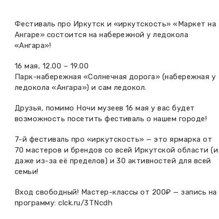
Вакансии музея
Ледокол Ангара
Музеи региона
Фестиваль про Иркутск и «иркутскость» «Маркет на
Независимая оценка
Ангаре» состоится на набережной у ледокола
Музей В.Г. Распутина
Повышение квалификации
«Ангара»!
Проекты и программы
КПЦ им. свт. Иннокентия (Вениаминова)
Передвижные выставки
16 мая, 12.00 – 19.00
Парк-набережная «Солнечная дорога» (набережная у
Научные издания
Научно-фондовый отдел
ледокола «Ангара») и сам ледокол.
Отчетность
Новости
Друзья, помимо Ночи музеев 16 мая у вас будет
Мемориальный дом А.М. Тюрюмина
Профессиональные мероприятия
возможность посетить фестиваль о нашем городе!
Прейскурант
7-й фестиваль про «иркутскость» — это ярмарка от
70 мастеров и брендов со всей Иркутской области (и
Фонды и коллекции
даже из-за её пределов) и 30 активностей для всей
семьи!
Партнеры
Вход свободный! Мастер-классы от 200₽ — запись на
программу:
clck.ru/3TNcdh
Дирекция