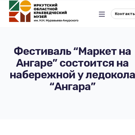
Контакт
Фестиваль “Маркет на
Ангаре” состоится на
Льготное посещение музея
набережной у ледокол
История музея
Отдел истории
“Ангара”
Реквизиты музея
Отдел природы
Документы
Музейная студия
Виртуальный музей
Окно в Азию
Документы