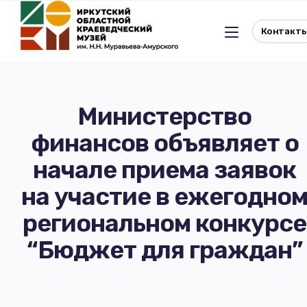
Контакт
Министерство
финансов объявляет о
Льготное посещение музея
начале приема заявок
История музея
Отдел истории
на участие в ежегодно
региональном конкурсе
Реквизиты музея
Отдел природы
“Бюджет для граждан”
Документы
Музейная студия
Виртуальный музей
Окно в Азию
Документы