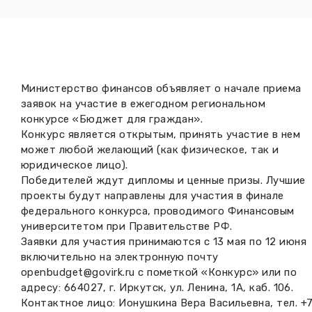
Вакансии музея
Ледокол Ангара
Музеи региона
Независимая оценка
Музей В.Г. Распутина
Повышение квалификации
Проекты и программы
КПЦ им. свт. Иннокентия (Вениаминова)
Министерство финансов объявляет о начале приема
Передвижные выставки
заявок на участие в ежегодном региональном
Научные издания
конкурсе «Бюджет для граждан».
Научно-фондовый отдел
Отчетность
Конкурс является открытым, принять участие в нем
может любой желающий (как физическое, так и
Новости
Мемориальный дом А.М. Тюрюмина
Профессиональные мероприятия
юридическое лицо).
Победителей ждут дипломы и ценные призы. Лучшие
Прейскурант
проекты будут направлены для участия в финале
федерального конкурса, проводимого Финансовым
Фонды и коллекции
университетом при Правительстве РФ.
Заявки для участия принимаются с 13 мая по 12 июня
включительно на электронную почту
Партнеры
openbudget@govirk.ru с пометкой «Конкурс» или по
адресу: 664027, г. Иркутск, ул. Ленина, 1А, каб. 106.
Дирекция
Контактное лицо: Ионушкина Вера Васильевна, тел. +