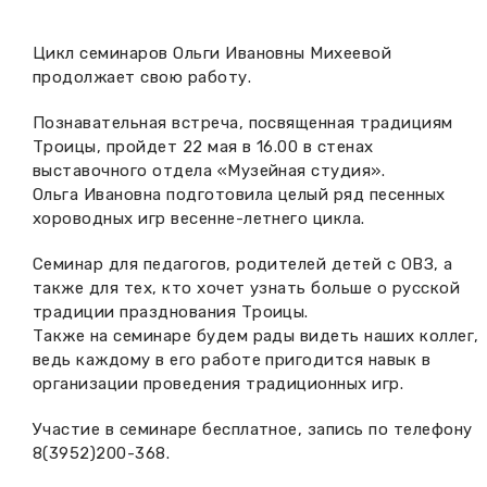
Вакансии музея
Ледокол Ангара
Музеи региона
Цикл семинаров Ольги Ивановны Михеевой
Независимая оценка
продолжает свою работу.
Музей В.Г. Распутина
Повышение квалификации
Познавательная встреча, посвященная традициям
Проекты и программы
КПЦ им. свт. Иннокентия (Вениаминова)
Передвижные выставки
Троицы, пройдет 22 мая в 16.00 в стенах
выставочного отдела «Музейная студия».
Научные издания
Научно-фондовый отдел
Ольга Ивановна подготовила целый ряд песенных
Отчетность
хороводных игр весенне-летнего цикла.
Новости
Мемориальный дом А.М. Тюрюмина
Профессиональные мероприятия
Семинар для педагогов, родителей детей с ОВЗ, а
также для тех, кто хочет узнать больше о русской
Прейскурант
традиции празднования Троицы.
Также на семинаре будем рады видеть наших коллег,
Фонды и коллекции
ведь каждому в его работе пригодится навык в
организации проведения традиционных игр.
Партнеры
Участие в семинаре бесплатное, запись по телефону
8(3952)200-368.
Дирекция