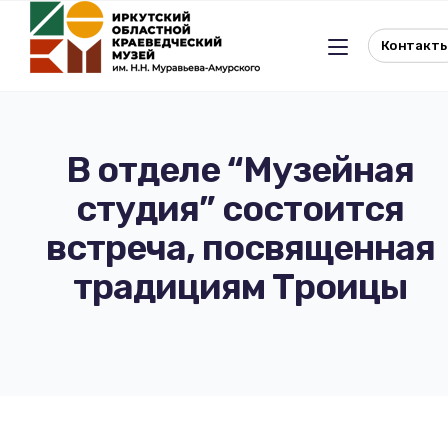
Контакт
В отделе “Музейная
студия” состоится
Льготное посещение музея
встреча, посвященная
История музея
Отдел истории
традициям Троицы
Реквизиты музея
Отдел природы
Документы
Музейная студия
Виртуальный музей
Окно в Азию
Документы