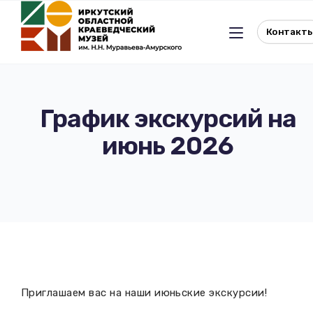
Контакт
График экскурсий на
июнь 2026
Льготное посещение музея
История музея
Отдел истории
Реквизиты музея
Отдел природы
Документы
Музейная студия
Виртуальный музей
Приглашаем вас на наши июньские экскурсии!
Окно в Азию
Документы