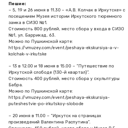
Пешие:
Вакансии музея
Ледокол Ангара
Музеи региона
– 5, 19 и 26 июня в 11.30 – «А.В. Колчак в Иркутске» с
посещением Музея истории Иркутского тюремного
Независимая оценка
Музей В.Г. Распутина
замка в СИЗО №1.
Повышение квалификации
Стоимость 800 рублей, место сбора у входа в СИЗО
Проекты и программы
№1, ул. Баррикад, 63.
КПЦ им. свт. Иннокентия (Вениаминова)
Передвижные выставки
Можно по Пушкинской карте:
https://vmuzey.com/event/peshaya-ekskursiya-a-v-
Научные издания
Научно-фондовый отдел
Отчетность
kolchak-v-irkutske
Новости
Мемориальный дом А.М. Тюрюмина
– 13 в 12.00 и 18 июня в 15.00 – “Путешествие по
Профессиональные мероприятия
Иркутской слободе (130-й квартал)”.
Прейскурант
Стоимость 400 рублей, место сбора у скульптуры
Бабра.
Можно по Пушкинской карте:
Фонды и коллекции
https://vmuzey.com/event/peshaya-ekskursiya-
puteshestvie-po-irkutskoy-slobode
Партнеры
– 20 июня в 11.00 – “Иркутск на страницах
Дирекция
произведений Валентина Распутина”.