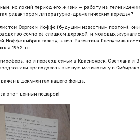
ый, но яркий период его жизни — работу на телевидении в
отал редактором литературно-драматических передач?
листом Сергеем Иоффе (будущим известным поэтом), они
ководство сочло её слишком дерзкой, и молодых журналис
й Иоффе выбрал газету, а вот Валентина Распутина восс
июля 1962-го.
тмосфера, но и переезд семьи в Красноярск. Светлана и 
е предложили преподавать высшую математику в Сибирско
тражён в документах нашего фонда.
за этот ценный подарок!