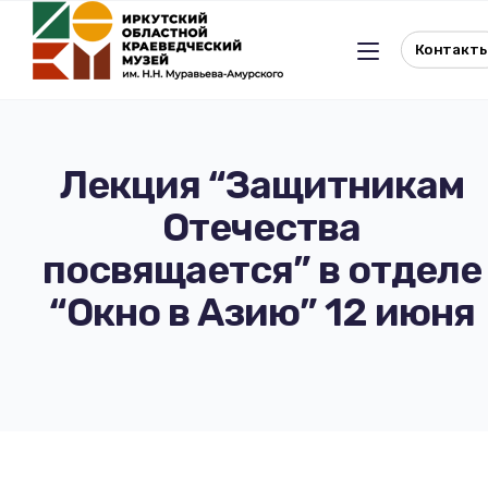
Контакт
Лекция “Защитникам
Отечества
Льготное посещение музея
посвящается” в отделе
История музея
Отдел истории
“Окно в Азию” 12 июня
Реквизиты музея
Отдел природы
Документы
Музейная студия
Виртуальный музей
Окно в Азию
Документы