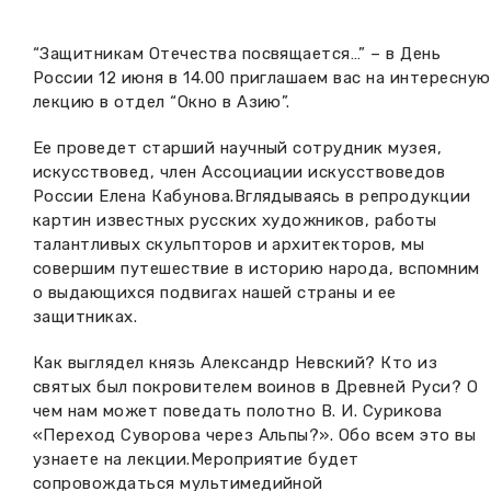
Вакансии музея
Ледокол Ангара
Музеи региона
“Защитникам Отечества посвящается…” – в День
Независимая оценка
России 12 июня в 14.00 приглашаем вас на интересную
Музей В.Г. Распутина
Повышение квалификации
лекцию в отдел “Окно в Азию”.
Проекты и программы
КПЦ им. свт. Иннокентия (Вениаминова)
Передвижные выставки
Ее проведет старший научный сотрудник музея,
искусствовед, член Ассоциации искусствоведов
Научные издания
Научно-фондовый отдел
России Елена Кабунова.Вглядываясь в репродукции
Отчетность
картин известных русских художников, работы
Новости
талантливых скульпторов и архитекторов, мы
Мемориальный дом А.М. Тюрюмина
Профессиональные мероприятия
совершим путешествие в историю народа, вспомним
о выдающихся подвигах нашей страны и ее
Прейскурант
защитниках.
Фонды и коллекции
Как выглядел князь Александр Невский? Кто из
святых был покровителем воинов в Древней Руси? О
Партнеры
чем нам может поведать полотно В. И. Сурикова
«Переход Суворова через Альпы?». Обо всем это вы
узнаете на лекции.Мероприятие будет
Дирекция
сопровождаться мультимедийной