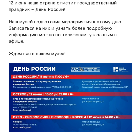
12 июня наша страна отметит государственный
Вакансии музея
Ледокол Ангара
праздник – День России!
Музеи региона
Независимая оценка
Музей В.Г. Распутина
Наш музей подготовил мероприятия к этому дню.
Повышение квалификации
Записаться на них и узнать более подробную
информацию можно по телефонам, указанным в
Проекты и программы
КПЦ им. свт. Иннокентия (Вениаминова)
Передвижные выставки
афише.
Научные издания
Научно-фондовый отдел
Ждем вас в нашем музее!
Отчетность
Новости
Мемориальный дом А.М. Тюрюмина
Профессиональные мероприятия
Прейскурант
Фонды и коллекции
Партнеры
Дирекция