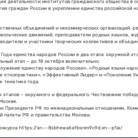
ия деятельности институтов гражданского общества в с
тия граждан России в укреплении единства российской н
ственных объединений и некоммерческих организаций, р
вольческих движений, преподаватели родных языков, жу
оводители и участники творческих коллективов и объеди
 Года единства народов России в два этапа: окружной эт
льный этап – до 18 октября включительно.
лужение единству народов России», «Родные языки наро
е этнопрактики», «Эффективный Лидер» и «Поколение Ум
к тематике года.
х этапов – окружного и федерального. Чествование побе
Москве.
ри Президенте РФ по межнациональным отношениям, Ком
й палаты РФ и правительства Москвы.
конкурса
https://xn—-8sbhewa6afbsnm9c9d.xn--p1ai/