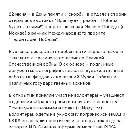
Вакансии музея
Ледокол Ангара
Музеи региона
22 июня – в День памяти и скорби, в отделе истории
Независимая оценка
открылась выставка “Враг будет разбит. Победа
Музей В.Г. Распутина
Повышение квалификации
будет за нами!”, предоставленная Музеем Победы (г.
Москва) в рамках Международного проекта
Проекты и программы
КПЦ им. свт. Иннокентия (Вениаминова)
Передвижные выставки
“Территория Победы”.
Научные издания
Научно-фондовый отдел
Выставка раскрывает особенности первого, самого
Отчетность
тяжелого и трагического периода Великой
Новости
Отечественной войны. В ее основе – подлинные
Мемориальный дом А.М. Тюрюмина
Профессиональные мероприятия
документы, фотографии, плакаты, художественные
работы из фондовых коллекций Музея Победы и
Прейскурант
различных государственных архивов.
Фонды и коллекции
В открытии приняли участие волонтеры – учащиеся
отделения «Правоохранительная деятельность»
Партнеры
Техникума экономики и права (г. Иркутск).
Волонтеры, одетые в униформу погранвойск НКВД и
РККА встречали посетителей, а сотрудник отдела
Дирекция
истории И.В. Сеченов в форме комсостава РККА