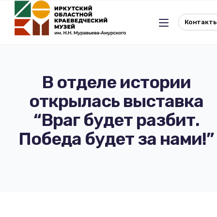
Контакт
В отделе истории
открылась выставка
Льготное посещение музея
“Враг будет разбит.
История музея
Отдел истории
Победа будет за нами!”
Реквизиты музея
Отдел природы
Документы
Музейная студия
Виртуальный музей
Окно в Азию
Документы