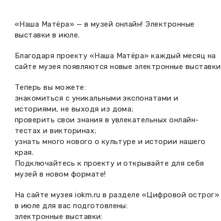
Вакансии музея
Ледокол Ангара
Музеи региона
«Наша Матёра» — в музей онлайн! Электронные
Независимая оценка
выставки в июле.
Музей В.Г. Распутина
Повышение квалификации
Благодаря проекту «Наша Матёра» каждый месяц на
Проекты и программы
КПЦ им. свт. Иннокентия (Вениаминова)
Передвижные выставки
сайте музея появляются новые электронные выставки
Научные издания
Научно-фондовый отдел
Теперь вы можете:
Отчетность
знакомиться с уникальными экспонатами и
Новости
историями, не выходя из дома;
Мемориальный дом А.М. Тюрюмина
Профессиональные мероприятия
проверить свои знания в увлекательных онлайн-
тестах и викторинах;
Прейскурант
узнать много нового о культуре и истории нашего
края.
Фонды и коллекции
Подключайтесь к проекту и открывайте для себя
музей в новом формате!
Партнеры
На сайте музея iokm.ru в разделе «Цифровой острог»
в июле для вас подготовлены:
Дирекция
электронные выставки: