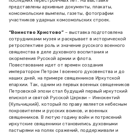
последних перестроечных лет. На выставке
представлены архивные документы, плакаты,
комсомольские вымпелы, газеты, фотографии
участников ударных комсомольских строек.
“Воинство Христово”
– выставка подготовлена
сотрудниками музея и раскрывает в исторической
ретроспективе роль и значение русского военного
священства в деле духовного воспитания и
окормления Русской армии и флота.
Повествование идет от времен создания
императором Петром I военного духовенства и до
наших дней, на примере священников Иркутской
епархии. Так, одним из первых военных священников
Петровской эпохи стал будущий первый иркутский
епископ и святой Русской Церкви – Иннокентий
(Кульчицкий), который по праву является небесным
покровителем и русских воинов, и военных
священников. В лютую годину войн и потрясений
иркутские священники становились духовными
пастырями на полях сражений, поддерживали и