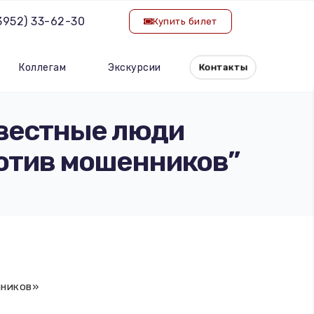
(3952) 33-62-30
Купить билет
Коллегам
Экскурсии
Контакты
звестные люди
ротив мошенников”
нников»