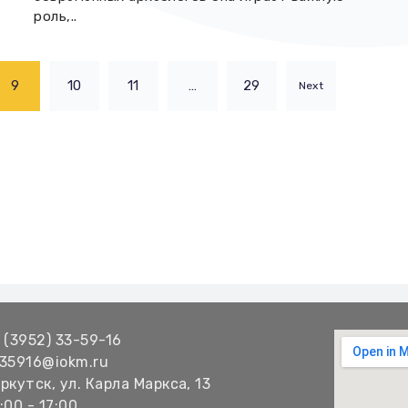
роль,..
9
10
11
…
29
Next
 (3952) 33-59-16
35916@iokm.ru
ркутск, ул. Карла Маркса, 13
:00 - 17:00