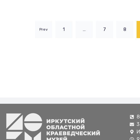
1
…
7
8
Prev
8
3
И
9