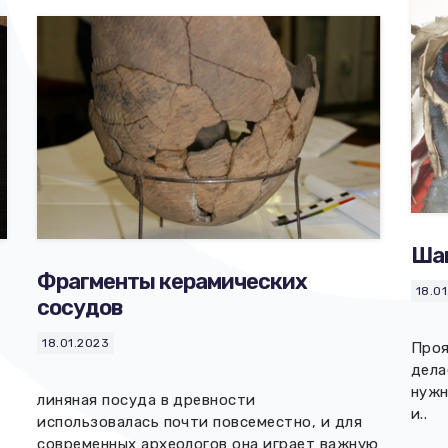
Шам
Фрагменты керамических
18.0
сосудов
18.01.2023
Проя
дела
а
нужн
линяная посуда в древности
и..
использовалась почти повсеместно, и для
современных археологов она играет важную