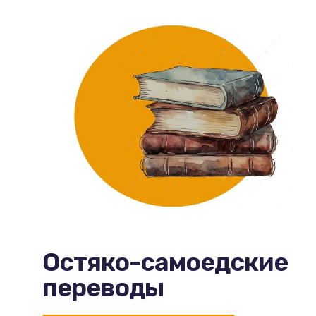
Остяко-самоедские
переводы