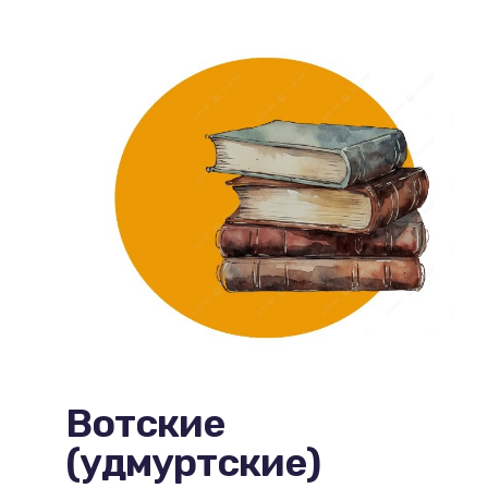
Вотские
(удмуртские)