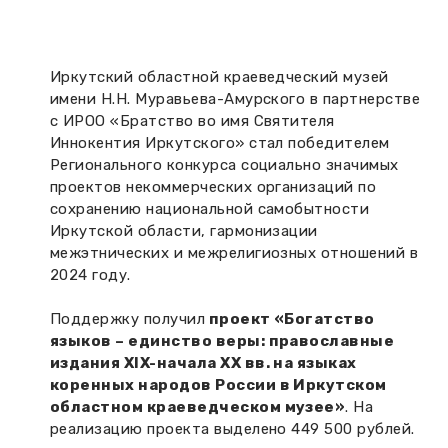
Вакансии музея
Ледокол Ангара
Музеи региона
Независимая оценка
Музей В.Г. Распутина
Иркутский областной краеведческий музей
Повышение квалификации
имени Н.Н. Муравьева-Амурского в партнерстве
Проекты и программы
с ИРОО «Братство во имя Святителя
КПЦ им. свт. Иннокентия (Вениаминова)
Передвижные выставки
Иннокентия Иркутского» стал победителем
Регионального конкурса социально значимых
Научные издания
Научно-фондовый отдел
Отчетность
проектов некоммерческих организаций по
сохранению национальной самобытности
Новости
Мемориальный дом А.М. Тюрюмина
Иркутской области, гармонизации
Профессиональные мероприятия
межэтнических и межрелигиозных отношений в
Прейскурант
2024 году.
Поддержку получил
проект «Богатство
Фонды и коллекции
языков – единство веры: православные
издания XIX-начала XX вв. на языках
Партнеры
коренных народов России в Иркутском
областном краеведческом музее»
. На
Дирекция
реализацию проекта выделено 449 500 рублей.