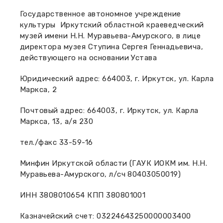
Вакансии музея
Ледокол Ангара
Государственное автономное учреждение
Музеи региона
культуры Иркутский областной краеведческий
Независимая оценка
музей имени Н.Н. Муравьева-Амурского, в лице
Музей В.Г. Распутина
Повышение квалификации
директора музея Ступина Сергея Геннадьевича,
действующего на основании Устава
Проекты и программы
КПЦ им. свт. Иннокентия (Вениаминова)
Передвижные выставки
Юридический адрес: 664003, г. Иркутск, ул. Карла
Научные издания
Научно-фондовый отдел
Маркса, 2
Отчетность
Новости
Почтовый адрес: 664003, г. Иркутск, ул. Карла
Мемориальный дом А.М. Тюрюмина
Профессиональные мероприятия
Маркса, 13, а/я 230
Прейскурант
тел./факс 33-59-16
Фонды и коллекции
Минфин Иркутской области (ГАУК ИОКМ им. Н.Н.
Муравьева-Амурского, л/сч 80403050019)
Партнеры
ИНН 3808010654 КПП 380801001
Дирекция
Казначейский счет: 03224643250000003400